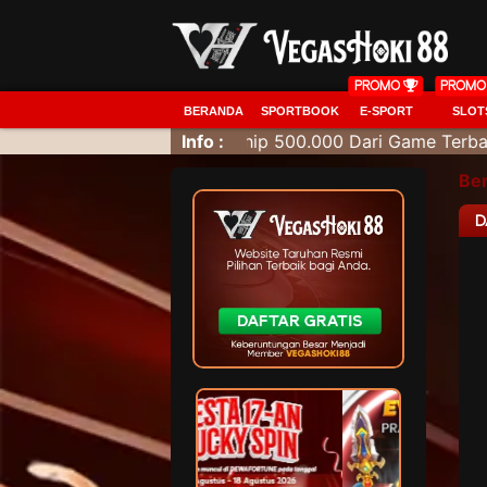
PROMO
PROM
BERANDA
SPORTBOOK
E-SPORT
SLOT
 Dan Juga Freechip 500.000 Dari Game Terbaru Vagashoki
Info :
Be
D