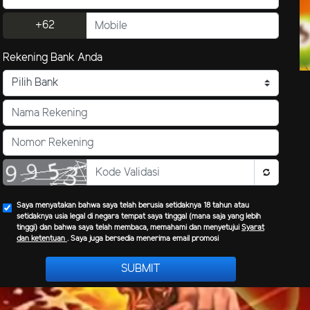
+62
Rekening Bank Anda
Saya menyatakan bahwa saya telah berusia setidaknya 18 tahun atau
setidaknya usia legal di negara tempat saya tinggal (mana saja yang lebih
tinggi) dan bahwa saya telah membaca, memahami dan menyetujui
Syarat
dan ketentuan
. Saya juga bersedia menerima email promosi
SUBMIT