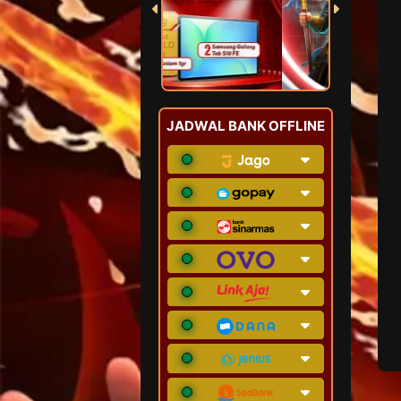
JADWAL BANK OFFLINE