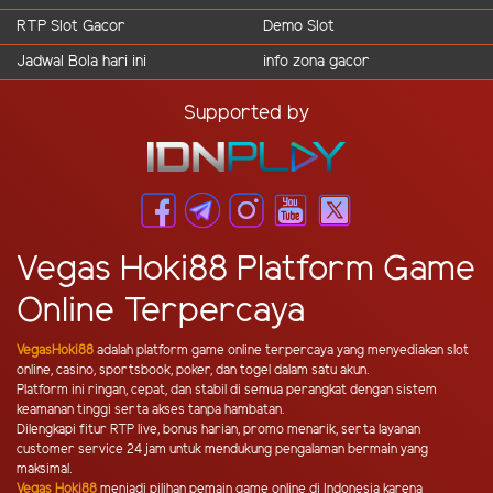
RTP Slot Gacor
Demo Slot
Jadwal Bola hari ini
info zona gacor
Supported by
Vegas Hoki88 Platform Game
Online Terpercaya
VegasHoki88
adalah platform game online terpercaya yang menyediakan slot
online, casino, sportsbook, poker, dan togel dalam satu akun.
Platform ini ringan, cepat, dan stabil di semua perangkat dengan sistem
keamanan tinggi serta akses tanpa hambatan.
Dilengkapi fitur RTP live, bonus harian, promo menarik, serta layanan
customer service 24 jam untuk mendukung pengalaman bermain yang
maksimal.
Vegas Hoki88
menjadi pilihan pemain game online di Indonesia karena