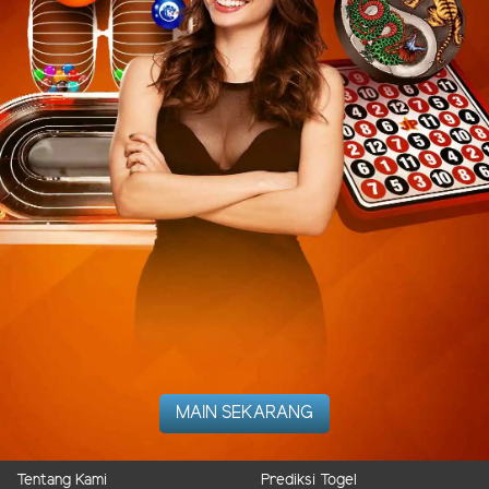
MAIN SEKARANG
Tentang Kami
Prediksi Togel