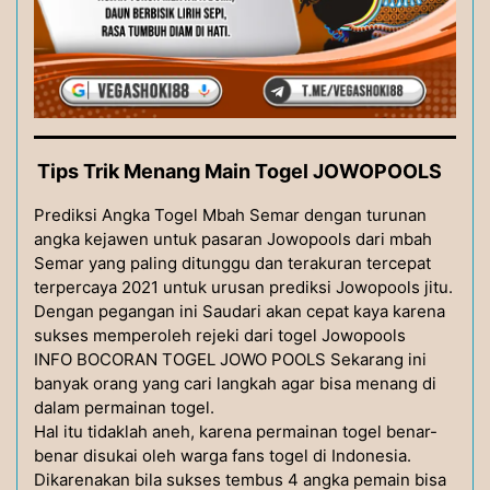
Tips Trik Menang Main Togel JOWOPOOLS
Prediksi Angka Togel Mbah Semar dengan turunan
angka kejawen untuk pasaran Jowopools dari mbah
Semar yang paling ditunggu dan terakuran tercepat
terpercaya 2021 untuk urusan prediksi Jowopools jitu.
Dengan pegangan ini Saudari akan cepat kaya karena
sukses memperoleh rejeki dari togel Jowopools
INFO
BOCORAN TOGEL JOWO POOLS Sekarang ini
banyak orang yang cari langkah agar bisa menang di
dalam permainan togel.
Hal itu tidaklah aneh, karena permainan togel benar-
benar disukai oleh warga fans togel di Indonesia.
Dikarenakan bila sukses tembus 4 angka pemain bisa