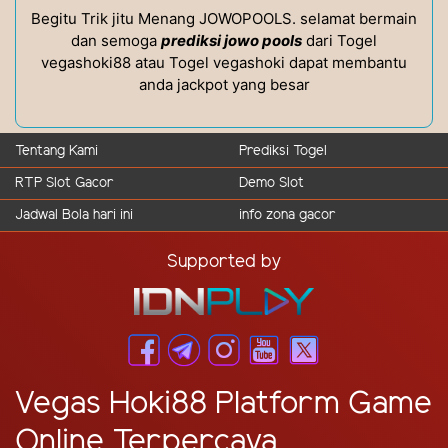
Begitu Trik jitu Menang JOWOPOOLS. selamat bermain
dan semoga
prediksi jowo pools
dari Togel
vegashoki88 atau Togel vegashoki dapat membantu
anda jackpot yang besar
Tentang Kami
Prediksi Togel
RTP Slot Gacor
Demo Slot
Jadwal Bola hari ini
info zona gacor
Supported by
Vegas Hoki88 Platform Game
Online Terpercaya