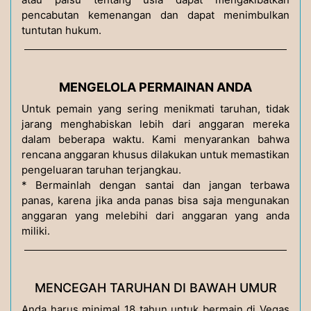
pencabutan kemenangan dan dapat menimbulkan
tuntutan hukum.
MENGELOLA PERMAINAN ANDA
Untuk pemain yang sering menikmati taruhan, tidak
jarang menghabiskan lebih dari anggaran mereka
dalam beberapa waktu. Kami menyarankan bahwa
rencana anggaran khusus dilakukan untuk memastikan
pengeluaran taruhan terjangkau.
* Bermainlah dengan santai dan jangan terbawa
panas, karena jika anda panas bisa saja mengunakan
anggaran yang melebihi dari anggaran yang anda
miliki.
MENCEGAH TARUHAN DI BAWAH UMUR
Anda harus minimal 18 tahun untuk bermain di Vegas